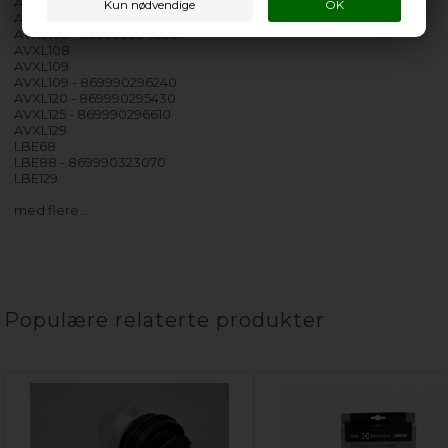
AVXL100 - 869990292540
AVXL105
AVXL105 - 869990284830
AVXL108
AVXL109
AVXL109 - 869990296240
AVXL120 - 869990295430
AVXL125 - 869990296610
AVXL129
LBE68
LBE88 - 869990323070
LBE129
med flere…
Populære relaterte produkter