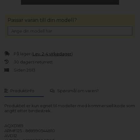
Passar varan till din modell?
På lager (
Lev. 2-4 virkedager
).
30 dagers returrett
Siden 2013
Produktinfo
Spørsmål om varen?
Produktet er kun egnet til modeller med kommersiell kode som
angitt etter bindestrek.
AQXD169
ARMF125 - 869990544810
AVD12