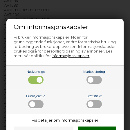
AVTL84
AVTL89
AVTL89 - 869990331970
AVTL104
AVTL104 - 869990331980
AVTL108 - 869990339690
Om informasjonskapsler
AVTL109
AVTL109 - 869990331990
Vi bruker informasjonskapsler. Noen for
AVTL110 - 869990374240
grunnleggende funksjoner, andre for statistisk bruk og
AVTL119 - 869990304610
forbedring av brukeropplevelsen. Informasjonskapsler
AVTL120 - 869990368900
brukes også for personlig tilpasning av annonser. Les
AVTL129 - 869990320000
mer i vår politikk for
informasjonskapsler
.
AVTXL129 - 869990507560
AVTXL129 - 869990507550
AVTXL149 - 869990526750
AVXD10 - 869990284870
Nødvendige
Markedsføring
AVXD109
AVXD109 - 869990296210
AVXD125 - 869990284990
AVXD129
AVXD129 - 869990284980
Funksjonelle
Statistiske
AVXF120 - 869990344090
AVXF129 - 869990344080
AVXL82
AVXL88
AVXL88 - 869990296590
Vis detaljer om informasjonskapsler
AVXL89
AVXL89 - 869990296230