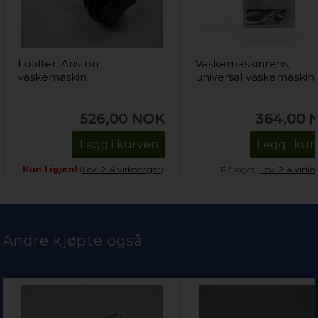
Lofilter, Ariston
Vaskemaskinrens,
vaskemaskin
universal vaskemaskin
526,00
NOK
364,00
Legg i kurven
Legg i kur
Kun 1 igjen!
(
Lev. 2-4 virkedager
).
På lager (
Lev. 2-4 virke
Andre kjøpte også