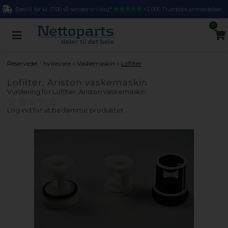
Bestill før kl. 17.00 så sender vi i dag*
>2.000 Trustpilot anmeldelser
0
»
»
Reservedel - hvitevare
Vaskemaskin
Lofilter
Lofilter, Ariston vaskemaskin
Vurdering for
Lofilter, Ariston vaskemaskin
Log ind for at bedømme produktet