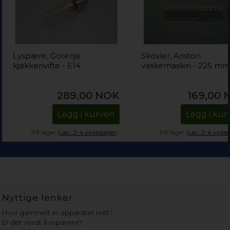
Lyspære, Gorenje
Skovler, Ariston
kjøkkenvifte - E14
vaskemaskin - 225 m
289,00
NOK
169,00
Legg i kurven
Legg i kur
På lager (
Lev. 2-4 virkedager
).
På lager (
Lev. 2-4 virke
Nyttige lenker
Hvor gammelt er apparatet mitt?
Er det verdt å reparere?