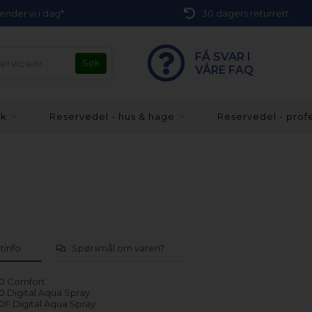
 sender vi i dag*
30 dagers returrett
FÅ SVAR I
VÅRE FAQ
kk
Reservedel - hus & hage
Reservedel - prof
tinfo
Spørsmål om varen?
0 Comfort
 Digital Aqua Spray
F Digital Aqua Spray