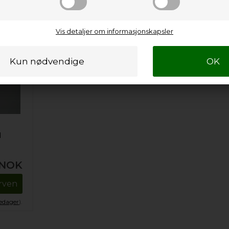
Vis detaljer om informasjonskapsler
d
NOK
urven
kedager
).