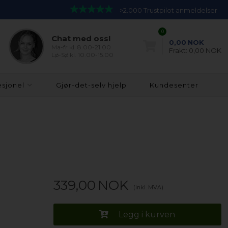
>2.000 Trustpilot anmeldelser
0
Chat med oss!
0,00
NOK
Ma-fr kl. 8.00-21.00
Frakt:
0,00 NOK
Lø-Sø kl. 10.00-15.00
esjonel
Gjør-det-selv hjelp
Kundesenter
339,00
NOK
(inkl. MVA)
Legg i kurven