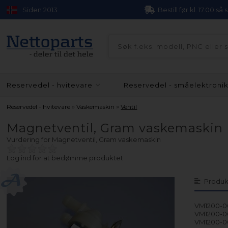
Siden 2013
Bestill før kl. 17.00 så
Reservedel - hvitevare
Reservedel - småelektroni
»
»
Reservedel - hvitevare
Vaskemaskin
Ventil
Magnetventil, Gram vaskemaskin
Vurdering for
Magnetventil, Gram vaskemaskin
Log ind for at bedømme produktet
Produk
VM1200-0
VM1200-00
VM1200-00