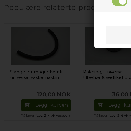
Populære relaterte produkter
Slange for magnetventil,
Pakning, Universal
universal vaskemaskin
tilbehør & vedlikehol
120,00
NOK
36,00
Legg i kurven
Legg i k
På lager (
Lev. 2-4 virkedager
).
På lager (
Lev. 2-4 vir