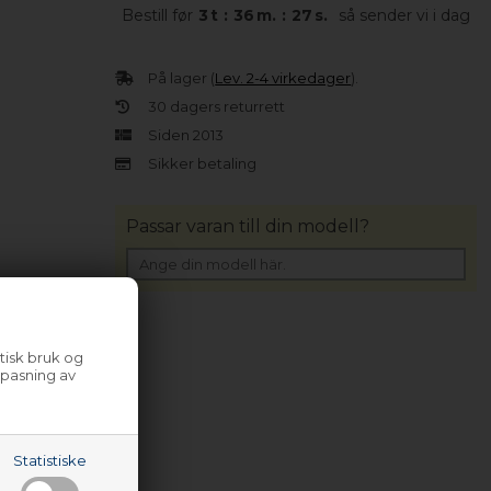
Bestill før
3
t
:
36
m.
:
26
s.
så sender vi i dag
På lager (
Lev. 2-4 virkedager
).
30 dagers returrett
Siden 2013
Sikker betaling
Passar varan till din modell?
tisk bruk og
lpasning av
Statistiske