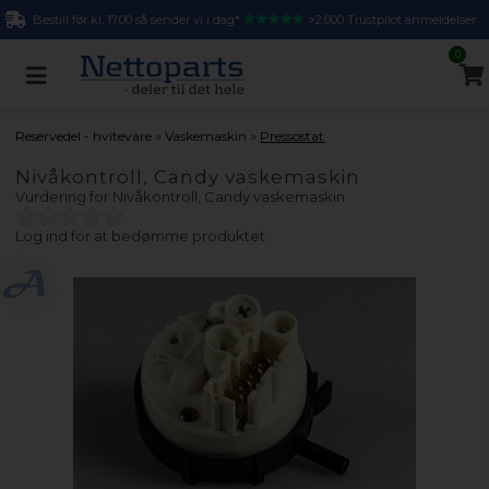
Bestill før kl. 17.00 så sender vi i dag*
>2.000 Trustpilot anmeldelser
0
»
»
Reservedel - hvitevare
Vaskemaskin
Pressostat
Nivåkontroll, Candy vaskemaskin
Vurdering for
Nivåkontroll, Candy vaskemaskin
Log ind for at bedømme produktet