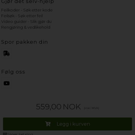
Gjør det selv-hjelp
Feilkoder - Søk etter kode
Feilsøk - Søk etter feil
Video guider - Slik gjør du
Rengjøring & vedlikehold
Spor pakken din
Følg oss
559,00
NOK
(inkl. MVA)
Legg i kurven
Sikker betaling