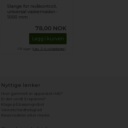
Slange for nivåkontroll,
universal vaskemaskin -
1000 mm
78,00
NOK
Legg i kurven
På lager (
Lev. 2-4 virkedager
).
Nyttige lenker
Hvor gammelt er apparatet mitt?
Er det verdt å reparere?
Klage på bassengrobot
Vannets hardhetsgrad
Reservedeler etter merke