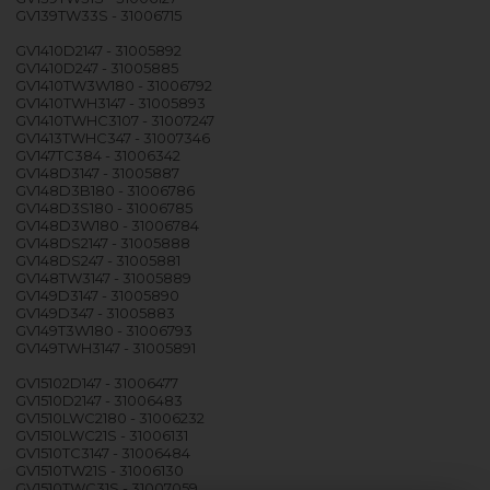
GV139TW33S - 31006715
GV1410D2147 - 31005892
GV1410D247 - 31005885
GV1410TW3W180 - 31006792
GV1410TWH3147 - 31005893
GV1410TWHC3107 - 31007247
GV1413TWHC347 - 31007346
GV147TC384 - 31006342
GV148D3147 - 31005887
GV148D3B180 - 31006786
GV148D3S180 - 31006785
GV148D3W180 - 31006784
GV148DS2147 - 31005888
GV148DS247 - 31005881
GV148TW3147 - 31005889
GV149D3147 - 31005890
GV149D347 - 31005883
GV149T3W180 - 31006793
GV149TWH3147 - 31005891
GV15102D147 - 31006477
GV1510D2147 - 31006483
GV1510LWC2180 - 31006232
GV1510LWC21S - 31006131
GV1510TC3147 - 31006484
GV1510TW21S - 31006130
GV1510TWC31S - 31007059