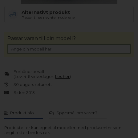
Alternativt produkt
Passer til de nevnte modellene.
Passar varan till din modell?
Forhåndsbestill
(Lev. 4-6 virkedager.
Les her
)
30 dagers returrett
Siden 2013
Produktinfo
Spørsmål om varen?
Produktet er kun egnet til modeller med produsentnr som
angitt etter bindestrek.