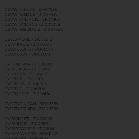
GSVW14106D1S - 31007536
GSVW1466DCS - 31007037
GSVW1477DHC1S - 31007165
GSVW1477DHCS - 31007058
GSVW1488DHC1S - 31007036
GSW377DHS - 31006912
GSW4106DS - 31006796
GSW485DHS - 31006907
GSW485DS - 31006874
GV1014D3184 - 31006683
GV1161D1104 - 31006282
GV117D1137 - 31006017
GV117D11S - 31006117
GV117D137 - 31006605
GV117D1S - 31006606
GV117DCS11S - 31006174
GV127DC1KIRAN - 31006359
GV127DCS1KIRA - 31006360
GV1310D2137 - 31006009
GV1310D21S - 31006129
GV1310TWCS2S - 31006141
GV1310TWHC3S - 31006142
GV137D301 - 31005955