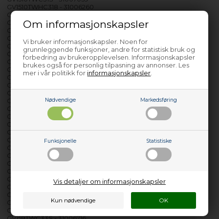
GV1510TWHC318 - 31006260
GV157D3184 - 31006259
Om informasjonskapsler
GV157D31S - 31006136
GV157D384 - 31006610
GV158D3147 - 31006479
Vi bruker informasjonskapsler. Noen for
GV158D3S - 31006277
grunnleggende funksjoner, andre for statistisk bruk og
GV158DS3147 - 31006478
forbedring av brukeropplevelsen. Informasjonskapsler
GV158LC1KIRAN - 31006363
brukes også for personlig tilpasning av annonser. Les
GV158LCS1KIRA - 31006364
mer i vår politikk for
informasjonskapsler
.
GV158LWC2S - 31006645
GV158T3147 - 31006480
GV158T3B180 - 31006237
Nødvendige
Markedsføring
GV158T3B80 - 31006227
GV158T3S180 - 31006236
GV158T3S80 - 31006226
GV158T3W180 - 31006241
GV158T3W80 - 31006228
GV158TWC3137 - 31006012
Funksjonelle
Statistiske
GV158TWC3184 - 31006257
GV158TWC31S - 31006123
GV159D3147 - 31006481
GV159TC3147 - 31006482
GV159TWC301 - 31005900
Vis detaljer om informasjonskapsler
GV159TWC3101 - 31006570
GV159TWC3180 - 31006231
GV159TWC31S - 31006128
GV159TWC3380 - 31006712
GV159TWC33S - 31006716