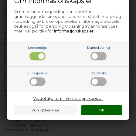
Om informasjonskapsler
EVOW41074D80 - 31005187
EVOW41074LS - 31005383
Vi bruker informasjonskapsler. Noen for
EVOW4653DS - 31004322
grunnleggende funksjoner, andre for statistisk bruk og
EVOW4753D47 - 31005192
forbedring av brukeropplevelsen. Informasjonskapsler
EVOW4753D80 - 31005356
brukes også for personlig tilpasning av annonser. Les
EVOW4753DS47 - 31005647
mer i vår politikk for
informasjonskapsler
.
EVOW4853D47 - 31005208
EVOW4853D80 - 31005186
EVOW4853DS - 31004324
EVOW4863D47 - 31005648
Nødvendige
Markedsføring
EVOW4963D01 - 31004722
EVOW4963DS - 31004323
EVOW4964LS - 31004721
EVOW6543D84 - 31005406
Funksjonelle
Statistiske
EVOW6853D80 - 31004215
EVOW6853DB80 - 31005716
EVOW8543D84 - 31005405
EVOW885DW47 - 31005209
Vis detaljer om informasjonskapsler
GC0861D11S - 31005017
GC1061D01 - 31004917
GC1061D11S - 31005142
GC1062D01 - 31004916
GC1062D11S - 31005462