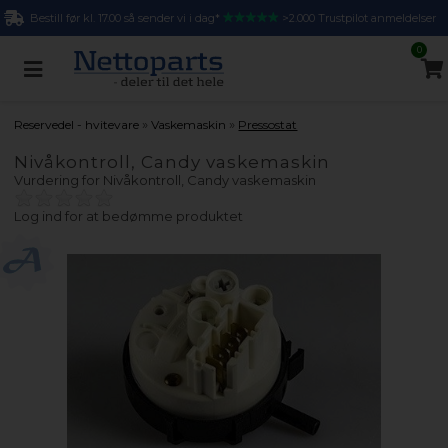
Bestill før kl. 17.00 så sender vi i dag*
>2.000 Trustpilot anmeldelser
0
»
»
Reservedel - hvitevare
Vaskemaskin
Pressostat
Nivåkontroll, Candy vaskemaskin
Vurdering for
Nivåkontroll, Candy vaskemaskin
Log ind for at bedømme produktet