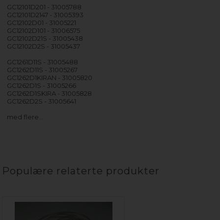
GC12101D201 - 31005788
GC12101D2147 - 31005393
GC12102D01 - 31005221
GC12102D101 - 31006575
GC12102D21S - 31005438
GC12102D2S - 31005437
GC1261D11S - 31005488
GC1262D11S - 31005267
GC1262D1KIRAN - 31005820
GC1262D1S - 31005266
GC1262D1SKIRA - 31005828
GC1262D2S - 31005641
med flere…
Populære relaterte produkter