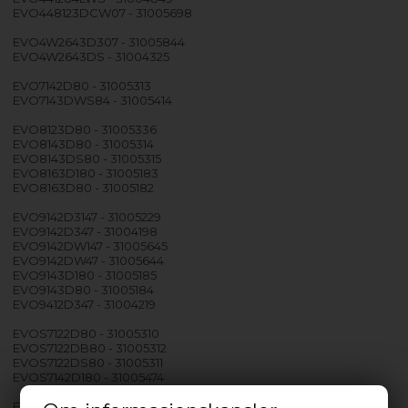
EVO448123DCW07 - 31005698
EVO4W2643D307 - 31005844
EVO4W2643DS - 31004325
EVO7142D80 - 31005313
EVO7143DWS84 - 31005414
EVO8123D80 - 31005336
EVO8143D80 - 31005314
EVO8143DS80 - 31005315
EVO8163D180 - 31005183
EVO8163D80 - 31005182
EVO9142D3147 - 31005229
EVO9142D347 - 31004198
EVO9142DW147 - 31005645
EVO9142DW47 - 31005644
EVO9143D180 - 31005185
EVO9143D80 - 31005184
EVO9412D347 - 31004219
EVOS7122D80 - 31005310
EVOS7122DB80 - 31005312
EVOS7122DS80 - 31005311
EVOS7142D180 - 31005474
EVOW41073DWS - 31004853