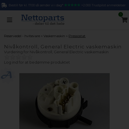
Bestill før kl. 17.00 så sender vi i dag*
>2.000 Trustpilot anmeldelser
0
»
»
Reservedel - hvitevare
Vaskemaskin
Pressostat
Nivåkontroll, General Electric vaskemaskin
Vurdering for
Nivåkontroll, General Electric vaskemaskin
Log ind for at bedømme produktet