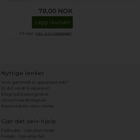
78,00
NOK
Legg i kurven
På lager (
Lev. 2-4 virkedager
).
Nyttige lenker
Hvor gammelt er apparatet mitt?
Er det verdt å reparere?
Klage på bassengrobot
Vannets hardhetsgrad
Reservedeler etter merke
Gjør det selv-hjelp
Feilkoder - Søk etter kode
Feilsøk - Søk etter feil