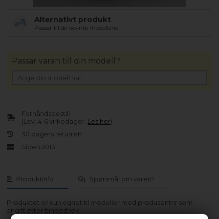
Alternativt produkt
Passer til de nevnte modellene.
Passar varan till din modell?
Forhåndsbestill
(Lev. 4-6 virkedager.
Les her
)
30 dagers returrett
Siden 2013
Produktinfo
Spørsmål om varen?
Produktet er kun egnet til modeller med produsentnr som
angitt etter bindestrek.