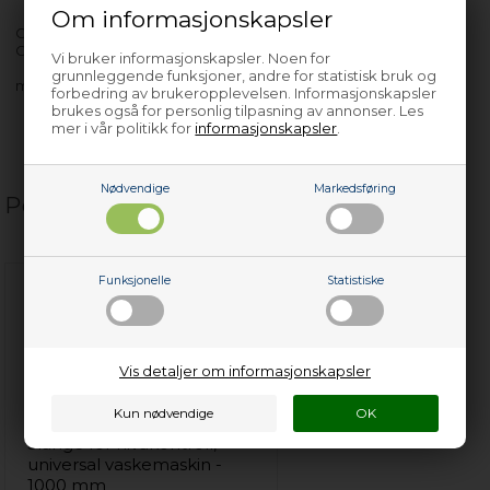
Om informasjonskapsler
GEWD14E8EPAWW - 31003484
GEWD14U8EPAWW - 31003517
Vi bruker informasjonskapsler. Noen for
grunnleggende funksjoner, andre for statistisk bruk og
med flere…
forbedring av brukeropplevelsen. Informasjonskapsler
brukes også for personlig tilpasning av annonser. Les
mer i vår politikk for
informasjonskapsler
.
Nødvendige
Markedsføring
Populære relaterte produkter
Funksjonelle
Statistiske
Vis detaljer om informasjonskapsler
Slange for nivåkontroll,
universal vaskemaskin -
1000 mm