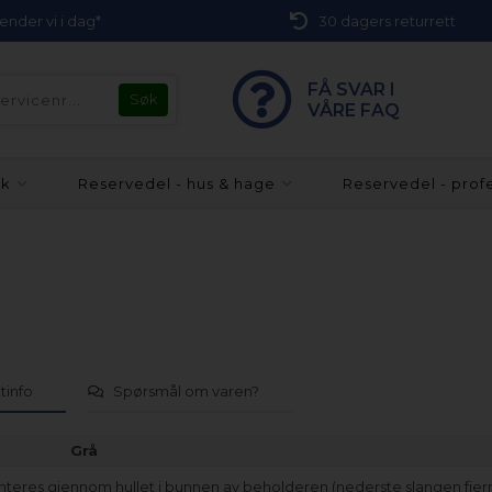
 sender vi i dag*
30 dagers returrett
FÅ SVAR I
VÅRE FAQ
kk
Reservedel - hus & hage
Reservedel - prof
tinfo
Spørsmål om varen?
Grå
teres gjennom hullet i bunnen av beholderen (nederste slangen fjerne