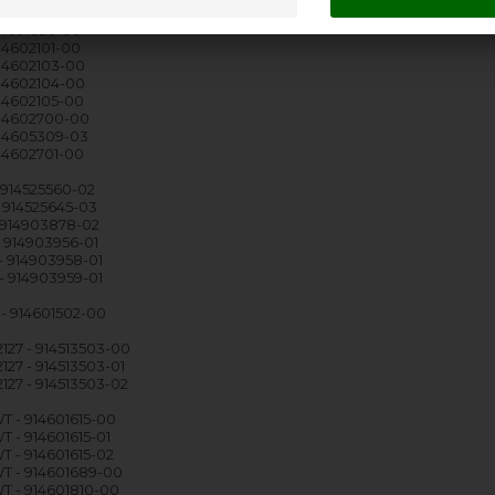
914601809-00
914601823-00
914602101-00
914602103-00
914602104-00
914602105-00
914602700-00
914605309-03
914602701-00
 914525560-02
 914525645-03
 914903878-02
- 914903956-01
- 914903958-01
- 914903959-01
- 914601502-00
27 - 914513503-00
27 - 914513503-01
27 - 914513503-02
 - 914601615-00
 - 914601615-01
 - 914601615-02
T - 914601689-00
 - 914601810-00