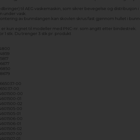
dbringer) til AEG vaskemaskin, som sikrer bevegelse og distribusjon i
 under vask.
ontering av bunnslangen kan skovlen skrus fast gjennom hullet i bunn
 er kun egnet til modeller med PNC-nr. som angitt etter bindestrek.
for 1 stk. Du trenger 3 stk pr. produkt
14800
74859
5817
76677
76850
78679
14665037-00
4665037-00
14601500-00
14601500-01
14601500-02
14601505-00
14601505-01
14601506-00
14601506-01
14601506-02
14601507-00
4601507-01