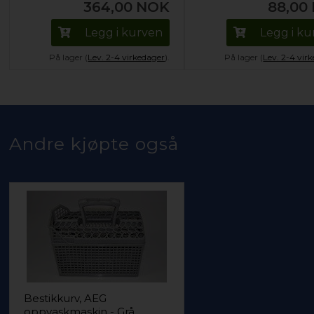
364,00
NOK
88,00
Legg i kurven
Legg i k
På lager (
Lev. 2-4 virkedager
).
På lager (
Lev. 2-4 vir
Andre kjøpte også
Bestikkurv, AEG
oppvaskmaskin - Grå