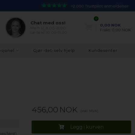
>2.000 Trustpilot anmeldelser
0
Chat med oss!
0,00
NOK
Ma-fr kl. 8.00-21.00
Frakt:
0,00 NOK
Lø-Sø kl. 10.00-15.00
esjonel
Gjør-det-selv hjelp
Kundesenter
456,00
NOK
(inkl. MVA)
Legg i kurven
s først).