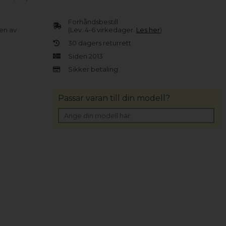
Forhåndsbestill
en av
(Lev. 4-6 virkedager.
Les her
)
30 dagers returrett
Siden 2013
Sikker betaling
Passar varan till din modell?