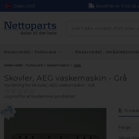
Siden 2013
Bestill før kl. 17.00 så
Reservedel - hvitevare
Reservedel - småelektroni
»
»
Reservedel - hvitevare
Vaskemaskin
Valk
Skovler, AEG vaskemaskin - Grå
Vurdering for
Skovler, AEG vaskemaskin - Grå
Log ind for at bedømme produktet
Produk
Farge
Skrue mon