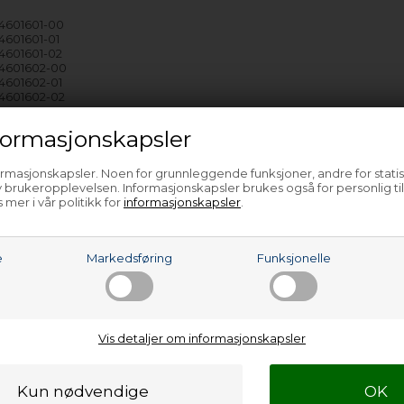
14601601-00
14601601-01
14601601-02
914601602-00
14601602-01
14601602-02
914601603-00
14601603-01
ormasjonskapsler
914601603-02
914601605-00
14601605-01
ormasjonskapsler. Noen for grunnleggende funksjoner, andre for statis
14601605-02
 brukeropplevelsen. Informasjonskapsler brukes også for personlig ti
914601608-00
 mer i vår politikk for
informasjonskapsler
.
14601608-01
914601608-02
14601618-00
14601618-01
e
Markedsføring
Funksjonelle
14601618-02
914601620-00
14601620-01
14601620-02
914601626-00
Vis detaljer om informasjonskapsler
14601801-01
914601805-00
914601806-00
914601807-00
14601807-01