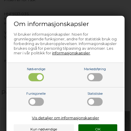
HNF9137-03S
HNF9167-03
Om informasjonskapsler
HNF9167-86S
VHD1616-86S
Vi bruker informasjonskapsler. Noen for
VHD814-86S
grunnleggende funksjoner, andre for statistisk bruk og
forbedring av brukeropplevelsen. Informasjonskapsler
brukes også for personlig tilpasning av annonser. Les
mer i vår politikk for
informasjonskapsler
.
med flere…
Nødvendige
Markedsføring
Populære relaterte produkter
Funksjonelle
Statistiske
Vis detaljer om informasjonskapsler