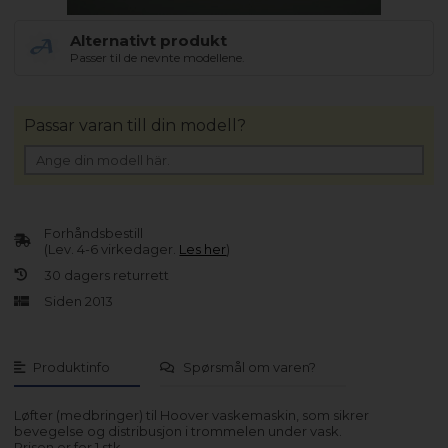
Alternativt produkt
Passer til de nevnte modellene.
Passar varan till din modell?
Forhåndsbestill
(Lev. 4-6 virkedager.
Les her
)
30 dagers returrett
Siden 2013
Produktinfo
Spørsmål om varen?
Løfter (medbringer) til Hoover vaskemaskin, som sikrer
bevegelse og distribusjon i trommelen under vask.
Prisen er for 1 stk.