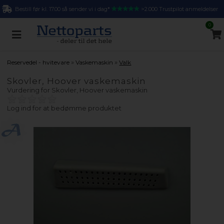
Bestill før kl. 17.00 så sender vi i dag*
>2.000 Trustpilot anmeldelser
0
»
»
Reservedel - hvitevare
Vaskemaskin
Valk
Skovler, Hoover vaskemaskin
Vurdering for
Skovler, Hoover vaskemaskin
Log ind for at bedømme produktet