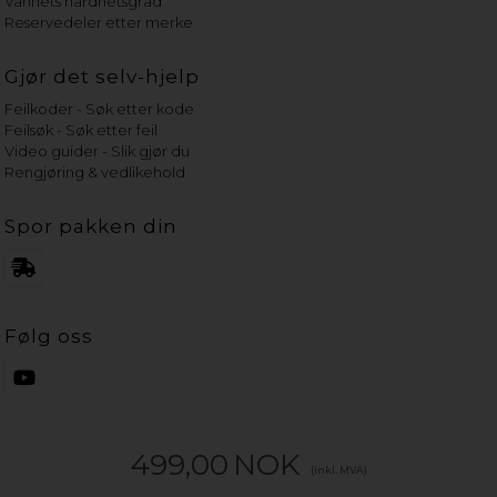
Vannets hardhetsgrad
Reservedeler etter merke
Gjør det selv-hjelp
Feilkoder - Søk etter kode
Feilsøk - Søk etter feil
Video guider - Slik gjør du
Rengjøring & vedlikehold
Spor pakken din
Følg oss
499,00
NOK
(inkl. MVA)