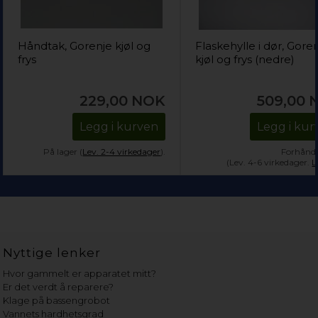
Håndtak, Gorenje kjøl og
Flaskehylle i dør, Gore
frys
kjøl og frys (nedre)
229,00
NOK
509,00
Legg i kurven
Legg i kur
På lager (
Lev. 2-4 virkedager
).
Forhånds
(Lev. 4-6 virkedager.
L
Nyttige lenker
Hvor gammelt er apparatet mitt?
Er det verdt å reparere?
Klage på bassengrobot
Vannets hardhetsgrad