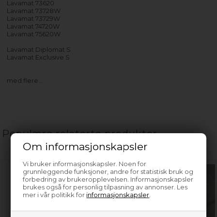
Lavamat 73620
Lavamat 73728W
Lavamat 73729W
Lavamat 74720W
Lavamat 75620W
Lavamat Diplomat S
Lavamat Exclusive S
med flere…
Populære relaterte produkter
Om informasjonskapsler
Vi bruker informasjonskapsler. Noen for
grunnleggende funksjoner, andre for statistisk bruk og
forbedring av brukeropplevelsen. Informasjonskapsler
brukes også for personlig tilpasning av annonser. Les
mer i vår politikk for
informasjonskapsler
.