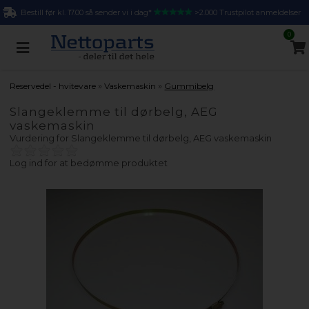
Bestill før kl. 17.00 så sender vi i dag*
>2.000 Trustpilot anmeldelser
0
»
»
Reservedel - hvitevare
Vaskemaskin
Gummibelg
Slangeklemme til dørbelg, AEG
vaskemaskin
Vurdering for
Slangeklemme til dørbelg, AEG vaskemaskin
Log ind for at bedømme produktet