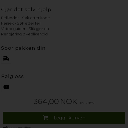
Gjør det selv-hjelp
Feilkoder - Søk etter kode
Feilsøk - Søk etter feil
Video guider - Slik gjør du
Rengjøring & vedlikehold
Spor pakken din
Følg oss
364,00
NOK
(inkl. MVA)
Legg i kurven
Sikker betaling