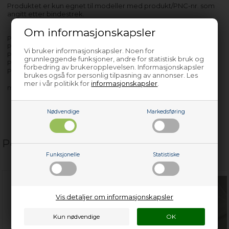
Produktet er kun egnet til modeller med produkt/PNC-nr. som
angitt etter bindestrek.
Om informasjonskapsler
P6 - 914780246-00
P6 - 914780259-00
Vi bruker informasjonskapsler. Noen for
PT6A - 913203411-02
grunnleggende funksjoner, andre for statistisk bruk og
PT6A - 913206221-01
forbedring av brukeropplevelsen. Informasjonskapsler
PT6A - 913210171-00
brukes også for personlig tilpasning av annonser. Les
mer i vår politikk for
informasjonskapsler
.
med flere…
Nødvendige
Markedsføring
Populære relaterte produkter
Funksjonelle
Statistiske
Vis detaljer om informasjonskapsler