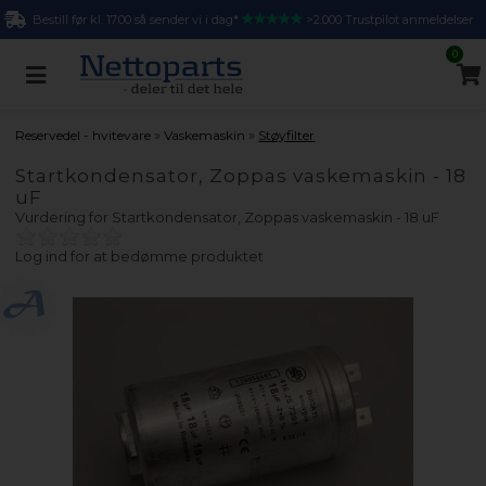
Bestill før kl. 17.00 så sender vi i dag*
>2.000 Trustpilot anmeldelser
0
»
»
Reservedel - hvitevare
Vaskemaskin
Støyfilter
Startkondensator, Zoppas vaskemaskin - 18
uF
Vurdering for
Startkondensator, Zoppas vaskemaskin - 18 uF
Log ind for at bedømme produktet