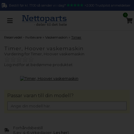
Bestill før kl. 17.00 så sender vi i dag*
>2.000 Trustpilot anmeldelser
0
»
»
Reservedel - hvitevare
Vaskemaskin
Timer
Timer, Hoover vaskemaskin
Vurdering for
Timer, Hoover vaskemaskin
Log ind for at bedømme produktet
Passar varan till din modell?
Forhåndsbestill
(Lev. 4-6 virkedager.
Les her
)