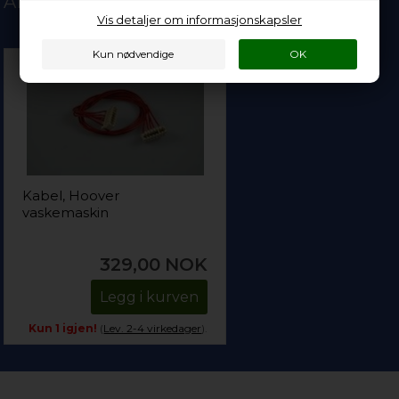
Andre kjøpte også
Vis detaljer om informasjonskapsler
Kabel, Hoover
vaskemaskin
329,00
NOK
Legg i kurven
Kun 1 igjen!
(
Lev. 2-4 virkedager
).