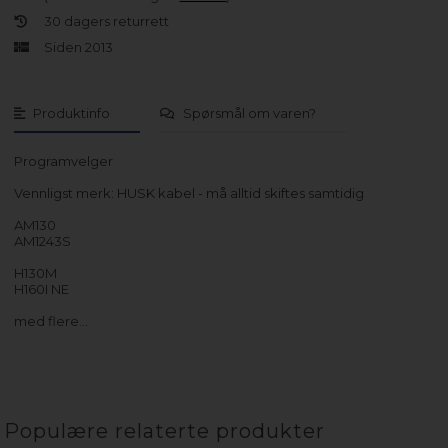
30 dagers returrett
Siden 2013
Produktinfo
Spørsmål om varen?
Programvelger
Vennligst merk: HUSK kabel - må alltid skiftes samtidig
AM130
AM1243S
H130M
H160I NE
med flere…
Populære relaterte produkter