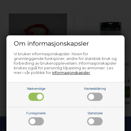
Om informasjonskapsler
Vi bruker informasjonskapsler. Noen for
Kabel, Hoover
Vaskemaskinrens,
grunnleggende funksjoner, andre for statistisk bruk og
forbedring av brukeropplevelsen. Informasjonskapsler
vaskemaskin
universal vaskemaskin
brukes også for personlig tilpasning av annonser. Les
mer i vår politikk for
informasjonskapsler
.
329,00
NOK
364,00
Nødvendige
Markedsføring
Legg i kurven
Legg i kur
Kun 1 igjen!
(
Lev. 2-4 virkedager
).
På lager (
Lev. 2-4 virke
Funksjonelle
Statistiske