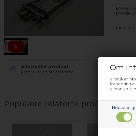
BWM901
BWMI140
med fler
Om inf
Alternativt produkt
Passer til de nevnte modellene.
Vi bruker inf
forbedring av
annonser. Les
Populære relaterte produkter
Nødvendig