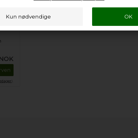
n
NOK
urven
kedager
).