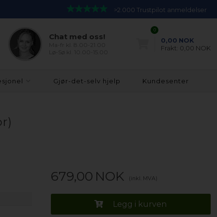
>2.000 Trustpilot anmeldelser
0
Chat med oss!
0,00
NOK
Ma-fr kl. 8.00-21.00
Frakt:
0,00 NOK
Lø-Sø kl. 10.00-15.00
esjonel
Gjør-det-selv hjelp
Kundesenter
r)
679,00
NOK
(inkl. MVA)
Legg i kurven