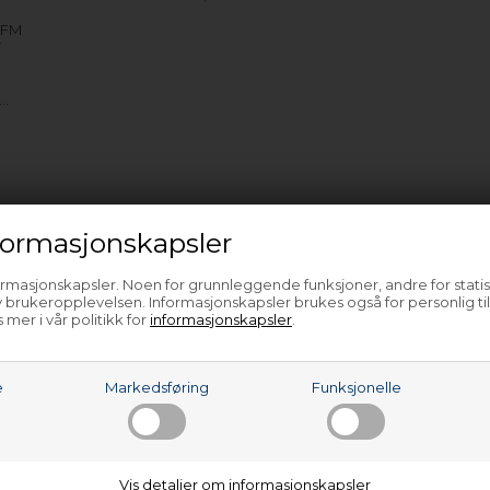
0FM
7
e…
ormasjonskapsler
ormasjonskapsler. Noen for grunnleggende funksjoner, andre for statis
 brukeropplevelsen. Informasjonskapsler brukes også for personlig ti
 mer i vår politikk for
informasjonskapsler
.
e
Markedsføring
Funksjonelle
Vis detaljer om informasjonskapsler