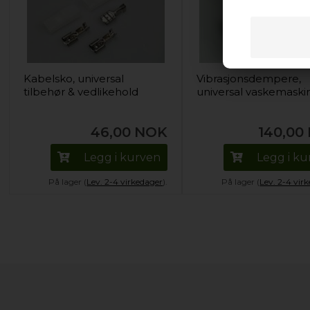
Kabelsko, universal
Vibrasjonsdempere,
tilbehør & vedlikehold
universal vaskemaski
46,00
NOK
140,00
Legg i kurven
Legg i k
På lager (
Lev. 2-4 virkedager
).
På lager (
Lev. 2-4 vir