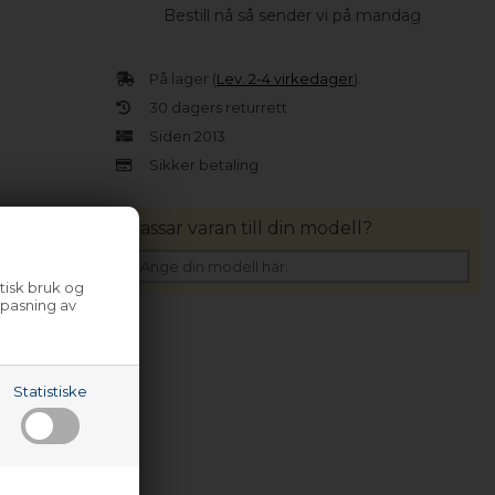
Bestill nå så sender vi på mandag
På lager (
Lev. 2-4 virkedager
).
30 dagers returrett
Siden 2013
Sikker betaling
Passar varan till din modell?
tisk bruk og
lpasning av
Statistiske