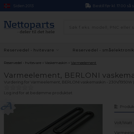
Siden 2013
Bestill før kl. 17.00 så
Reservedel - hvitevare
Reservedel - småelektroni
»
»
Reservedel - hvitevare
Vaskemaskin
Varmeelement
Varmeelement, BERLONI vaskemask
Vurdering for
Varmeelement, BERLONI vaskemaskin - 230V/1950W (i
Log ind for at bedømme produktet
Produk
Volt/Watt
Varmeelem