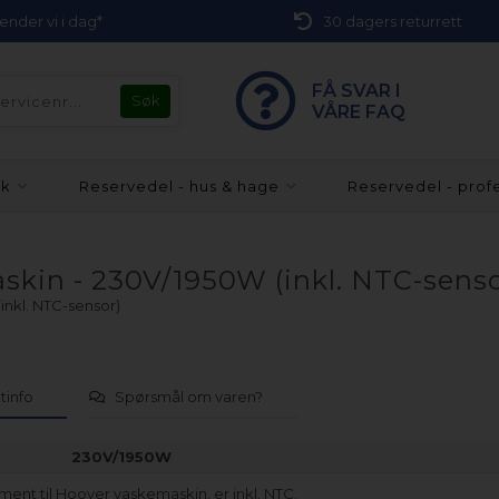
 sender vi i dag*
30 dagers returrett
FÅ SVAR I
VÅRE FAQ
kk
Reservedel - hus & hage
Reservedel - prof
in - 230V/1950W (inkl. NTC-senso
nkl. NTC-sensor)
tinfo
Spørsmål om varen?
230V/1950W
ent til Hoover vaskemaskin, er inkl. NTC.