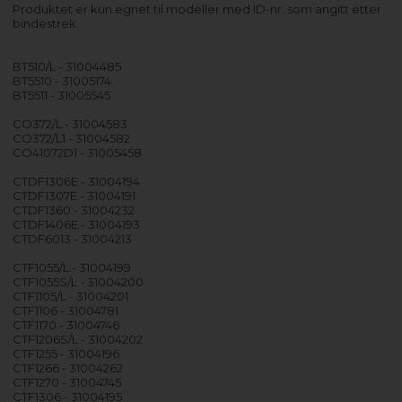
Produktet er kun egnet til modeller med ID-nr. som angitt etter
bindestrek.
BT510/L - 31004485
BT5510 - 31005174
BT5511 - 31005545
CO372/L - 31004583
CO372/L1 - 31004582
CO41072D1 - 31005458
CTDF1306E - 31004194
CTDF1307E - 31004191
CTDF1360 - 31004232
CTDF1406E - 31004193
CTDF6013 - 31004213
CTF1055/L - 31004199
CTF1055S/L - 31004200
CTF1105/L - 31004201
CTF1106 - 31004781
CTF1170 - 31004746
CTF1206S/L - 31004202
CTF1255 - 31004196
CTF1266 - 31004262
CTF1270 - 31004745
CTF1306 - 31004195