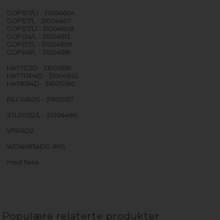
GOF107/L1 - 31004604
GOF127/L - 31004607
GOF127/L1 - 31004608
GOF136/L - 31004513
GOF137/L - 31004609
GOF146/L - 31004516
HAT7123D - 31005281
HAT713P4D - 31004942
HAT8134D - 31005280
RILL1480IS - 31800127
STLE0512/L - 31004486
VT814D2
WD4N854DG-86S
med flere…
Populære relaterte produkter