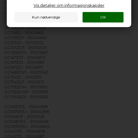
GC1171D - 31004867
Vis detaljer om informasjonskapsler
GC1171D/1 - 31004868
GC1271D - 31004869
GC1271D/1 - 31004870
GC1281D - 31004873
GC1281D/1 - 31004874
GC1361D - 31004865
GC1361D/1 - 31004866
GC1372D - 31005202
GC1372D/1 - 31005203
GC1382D1S - 31005667
GC1471D/1 - 31004872
GC1471D3 - 31005681
GC1472D - 31004871
GC1482D1/1 - 31005342
GC1742D - 31005171
GC1742D/1 - 31005172
GC7132DW - 31005190
GC7132DW/1 - 31005191
GCY1052D1 - 31005283
GO147DF/L - 31004599
GO147DF/L1 - 31004598
GO148DF - 31003126
GO148DF/L - 31004549
GO167DF/L1 - 31004600
GO4107/L - 31004679
GO4127/L - 31004687