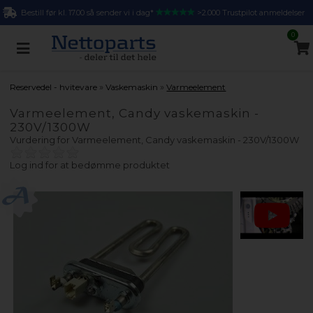
Bestill før kl. 17.00 så sender vi i dag*
>2.000 Trustpilot anmeldelser
0
»
»
Reservedel - hvitevare
Vaskemaskin
Varmeelement
Varmeelement, Candy vaskemaskin -
230V/1300W
Vurdering for
Varmeelement, Candy vaskemaskin - 230V/1300W
Log ind for at bedømme produktet