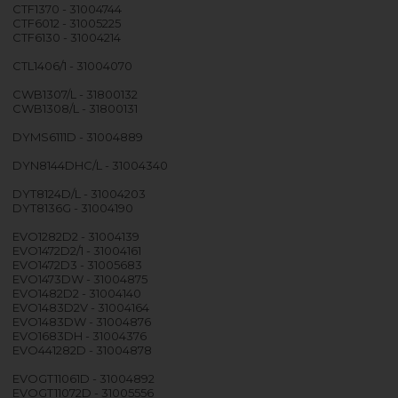
CTF1370 - 31004744
CTF6012 - 31005225
CTF6130 - 31004214
CTL1406/1 - 31004070
CWB1307/L - 31800132
CWB1308/L - 31800131
DYMS6111D - 31004889
DYN8144DHC/L - 31004340
DYT8124D/L - 31004203
DYT8136G - 31004190
EVO1282D2 - 31004139
EVO1472D2/1 - 31004161
EVO1472D3 - 31005683
EVO1473DW - 31004875
EVO1482D2 - 31004140
EVO1483D2V - 31004164
EVO1483DW - 31004876
EVO1683DH - 31004376
EVO441282D - 31004878
EVOGT11061D - 31004892
EVOGT11072D - 31005556