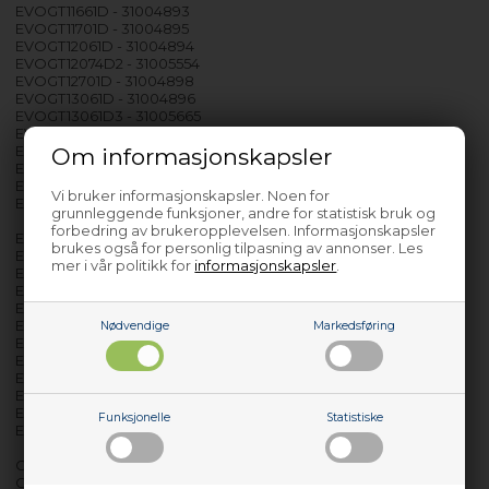
EVOGT11661D - 31004893
EVOGT11701D - 31004895
EVOGT12061D - 31004894
EVOGT12074D2 - 31005554
EVOGT12701D - 31004898
EVOGT13061D - 31004896
EVOGT13061D3 - 31005665
EVOGT13661D - 31004897
EVOGT13702D - 31004887
Om informasjonskapsler
EVOGT13772D - 31005666
EVOGT14062D3 - 31005553
Vi bruker informasjonskapsler. Noen for
EVOGT14072D - 31004888
grunnleggende funksjoner, andre for statistisk bruk og
forbedring av brukeropplevelsen. Informasjonskapsler
EVOT10061D - 31004944
brukes også for personlig tilpasning av annonser. Les
EVOT11061D - 31005546
mer i vår politikk for
informasjonskapsler
.
EVOT11071D - 31005424
EVOT11551D - 31004891
EVOT12061D2 - 31005550
EVOT12061D3 - 31005547
Nødvendige
Markedsføring
EVOT12061DS - 31004899
EVOT12071D - 31005551
EVOT13061D3 - 31005549
EVOT13072D - 31005655
EVOT13662D3 - 31005548
Funksjonelle
Statistiske
EVOT77131D - 31005552
GC1161D - 31004863
GC1161D/1 - 31004864