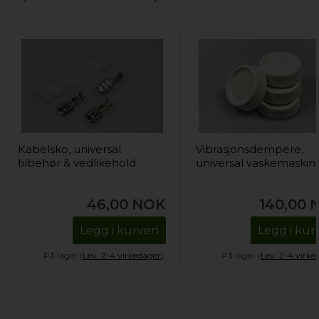
Kabelsko, universal
Vibrasjonsdempere,
tilbehør & vedlikehold
universal vaskemaskin
46,00
NOK
140,00
Legg i kurven
Legg i kur
På lager (
Lev. 2-4 virkedager
).
På lager (
Lev. 2-4 virke