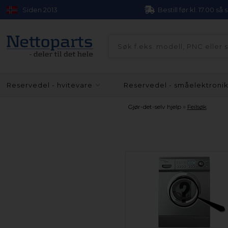
Siden 2013
Bestill før kl. 17.00 så
Reservedel - hvitevare
Reservedel - småelektroni
»
Gjør-det-selv hjelp
Feilsøk