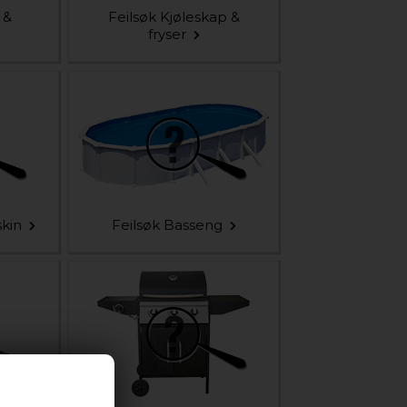
 &
Feilsøk Kjøleskap &
fryser
kin
Feilsøk Basseng