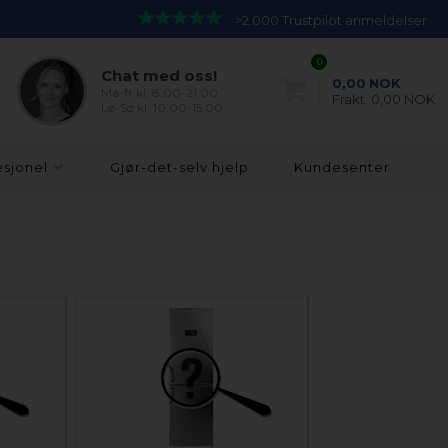
>2.000 Trustpilot anmeldelser
0
Chat med oss!
0,00
NOK
Ma-fr kl. 8.00-21.00
Frakt:
0,00 NOK
Lø-Sø kl. 10.00-15.00
esjonel
Gjør-det-selv hjelp
Kundesenter