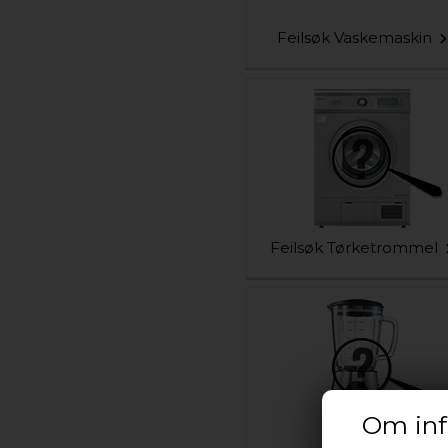
Feilsøk Vaskemaskin
Feilsøk Tørketrommel
Om inf