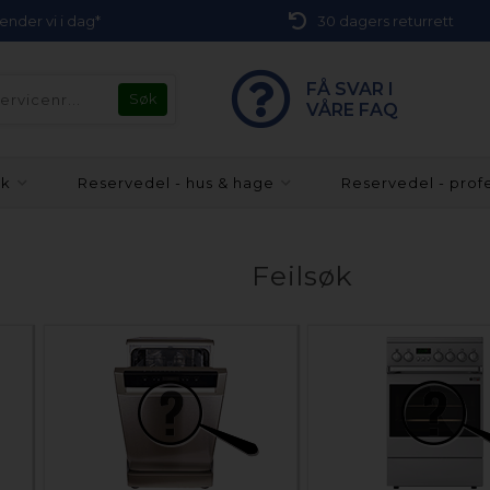
 sender vi i dag*
30 dagers returrett
FÅ SVAR I
VÅRE FAQ
kk
Reservedel - hus & hage
Reservedel - prof
Feilsøk