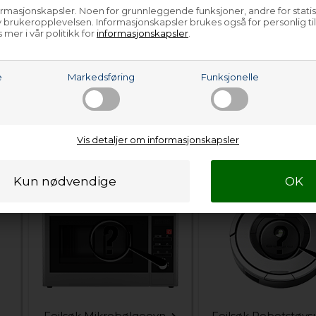
Feilsøk Espressomaskin
Feilsøk Foodprose
ormasjonskapsler. Noen for grunnleggende funksjoner, andre for statis
 brukeropplevelsen. Informasjonskapsler brukes også for personlig ti
 mer i vår politikk for
informasjonskapsler
.
e
Markedsføring
Funksjonelle
Vis detaljer om informasjonskapsler
Feilsøk Kaffetrakter
Feilsøk Kokeplat
Feilsøk Mikrobølgeovn
Feilsøk Robotstøvs