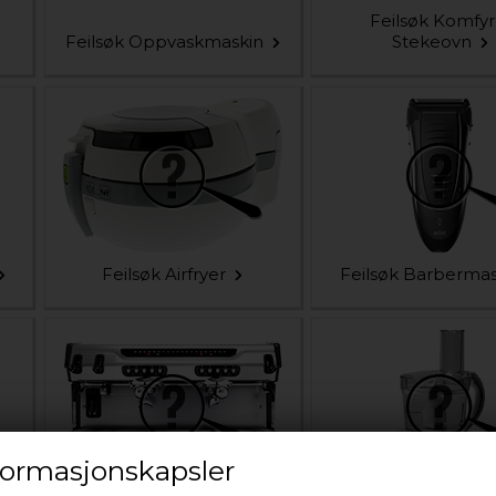
Feilsøk Komfyr
Feilsøk Oppvaskmaskin
Stekeovn
Feilsøk Airfryer
Feilsøk Barbermas
ormasjonskapsler