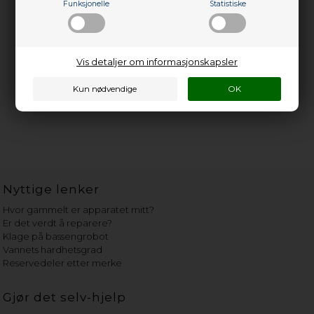
Funksjonelle
Statistiske
Vis detaljer om informasjonskapsler
Nyttige lenker
Hvor gammelt er apparatet mitt?
Er det verdt å reparere?
Klage på bassengrobot
Vannets hardhetsgrad
Reservedeler etter merke
Gjør det selv-hjelp