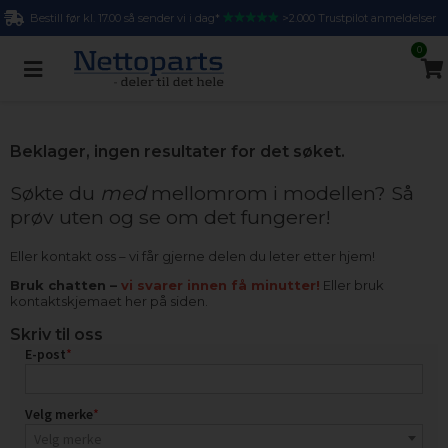
Bestill før kl. 17.00 så sender vi i dag*
>2.000 Trustpilot anmeldelser
0
Beklager, ingen resultater for det søket.
Søkte du
med
mellomrom i modellen? Så
prøv uten og se om det fungerer!
Eller kontakt oss – vi får gjerne delen du leter etter hjem!
Bruk chatten –
vi svarer innen få minutter!
Eller bruk
kontaktskjemaet her på siden.
Skriv til oss